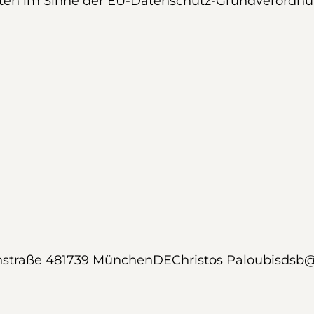
aten im Sinne der EU-Datenschutz-Grundverordn
nstraße 481739 MünchenDEChristos Paloubisdsb@