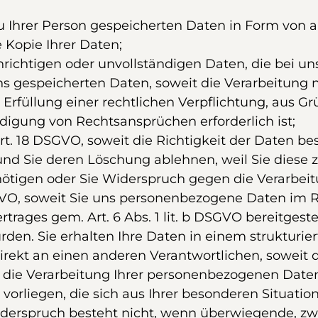
u Ihrer Person gespeicherten Daten in Form von 
 Kopie Ihrer Daten;
ichtigen oder unvollständigen Daten, die bei uns
s gespeicherten Daten, soweit die Verarbeitung n
rfüllung einer rechtlichen Verpflichtung, aus Grü
gung von Rechtsansprüchen erforderlich ist;
t. 18 DSGVO, soweit die Richtigkeit der Daten be
n und Sie deren Löschung ablehnen, weil Sie die
ötigen oder Sie Widerspruch gegen die Verarbei
VO, soweit Sie uns personenbezogene Daten im Ra
rtrages gem. Art. 6 Abs. 1 lit. b DSGVO bereitgest
urden. Sie erhalten Ihre Daten in einem struktur
irekt an einen anderen Verantwortlichen, soweit d
ie Verarbeitung Ihrer personenbezogenen Daten, 
de vorliegen, die sich aus Ihrer besonderen Situa
iderspruch besteht nicht, wenn überwiegende, z