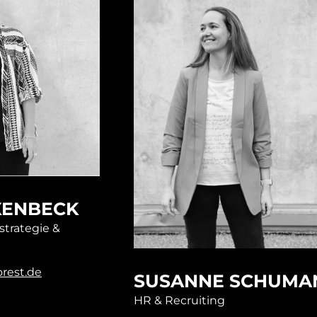
XENBECK
strategie &
rest.de
SUSANNE SCHUMA
HR & Recruiting