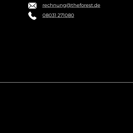
rechnung@theforest.de
08031 271080