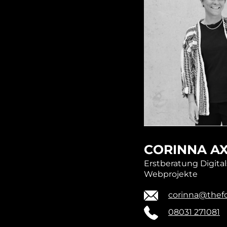
CORINNA A
Erstberatung Digital
Webprojekte
corinna@thefo
08031 271081