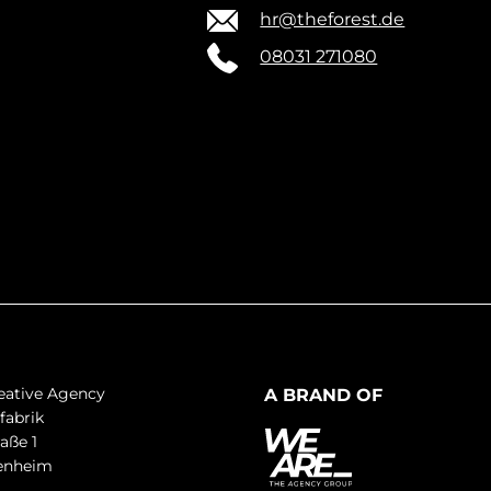
hr@theforest.de
08031 271080
reative Agency
A BRAND OF
fabrik
aße 1
enheim